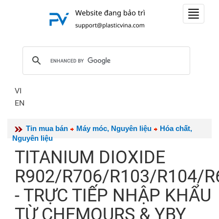
Toggle
navigat
VI
EN
Tin mua bán
Máy móc, Nguyên liệu
Hóa chất,
Nguyên liệu
TITANIUM DIOXIDE
R902/R706/R103/R104/R
- TRỰC TIẾP NHẬP KHẨU
TỪ CHEMOURS & YBY