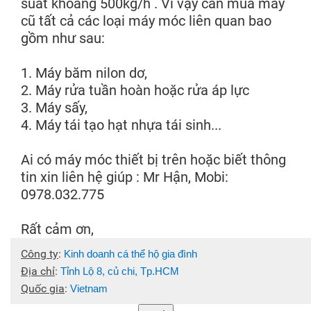
suất khoãng 500kg/h . Vì vậy cần mua máy
cũ tất cả các loại máy móc liên quan bao
gồm như sau:
1. Máy băm nilon dơ,
2. Máy rửa tuần hoàn hoặc rửa áp lực
3. Máy sấy,
4. Máy tái tạo hạt nhựa tái sinh...
Ai có máy móc thiết bị trên hoặc biết thông
tin xin liên hệ giúp : Mr Hận, Mobi:
0978.032.775
Rất cảm ơn,
Công ty
:
Kinh doanh cá thể hộ gia đình
Địa chỉ
:
Tỉnh Lộ 8, củ chi, Tp.HCM
Quốc gia
:
Vietnam