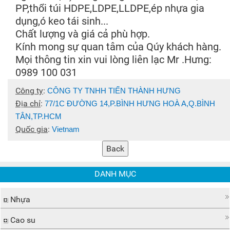
PP,thổi túi HDPE,LDPE,LLDPE,ép nhựa gia
dụng,ó keo tái sinh...
Chất lượng và giá cả phù hợp.
Kính mong sự quan tâm của Qúy khách hàng.
Mọi thông tin xin vui lòng liên lạc Mr .Hưng:
0989 100 031
Công ty
:
CÔNG TY TNHH TIẾN THÀNH HƯNG
Địa chỉ
:
77/1C ĐƯỜNG 14,P.BÌNH HƯNG HOÀ A,Q.BÌNH
TÂN,TP.HCM
Quốc gia
:
Vietnam
DANH MỤC
Nhựa
Cao su