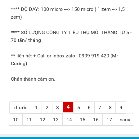
**** ĐỘ DAY: 100 micro ---> 150 micro ( 1 zem --> 1,5
zem)
**** SỐ LƯỢNG CÔNG TY TIÊU THỤ MỖI THÁNG TỪ 5 -
70 tấn/ tháng
** liên hệ: + Call or inbox zalo : 0909 919 420 (Mr
Cường)
Chân thành cảm ơn.
4
«trước
1
2
3
5
6
7
8
9
10
11
12
13
14
15
16
17
sau»