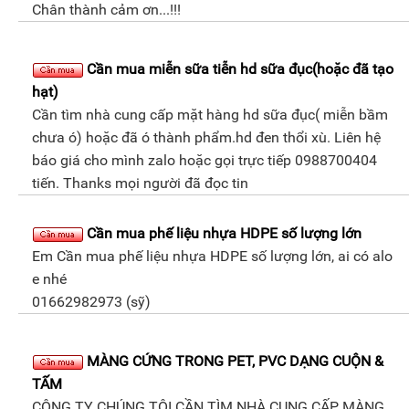
Chân thành cảm ơn...!!!
Cần mua miễn sữa tiễn hd sữa đục(hoặc đã tạo
hạt)
Cần tìm nhà cung cấp mặt hàng hd sữa đục( miễn bầm
chưa ó) hoặc đã ó thành phẩm.hd đen thổi xù. Liên hệ
báo giá cho mình zalo hoặc gọi trực tiếp 0988700404
tiến. Thanks mọi người đã đọc tin
Cần mua phế liệu nhựa HDPE số lượng lớn
Em Cần mua phế liệu nhựa HDPE số lượng lớn, ai có alo
e nhé
01662982973 (sỹ)
MÀNG CỨNG TRONG PET, PVC DẠNG CUỘN &
TẤM
CÔNG TY CHÚNG TÔI CẦN TÌM NHÀ CUNG CẤP MÀNG