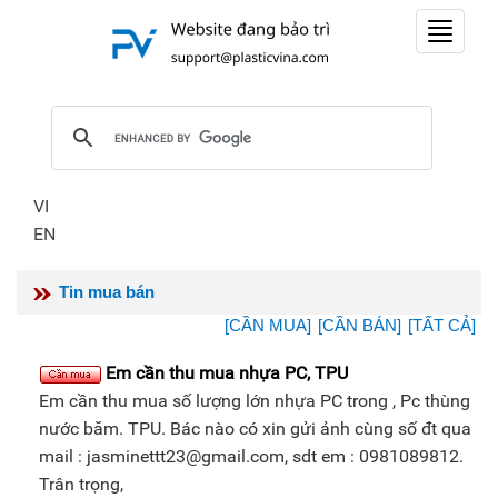
Toggle
navigat
VI
EN
Tin mua bán
[CẦN MUA]
[CẦN BÁN]
[TẤT CẢ]
Em cần thu mua nhựa PC, TPU
Em cần thu mua số lượng lớn nhựa PC trong , Pc thùng
nước băm. TPU. Bác nào có xin gửi ảnh cùng số đt qua
mail : jasminettt23@gmail.com, sdt em : 0981089812.
Trân trọng,