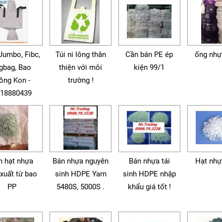
Jumbo, Fibc,
Túi ni lông thân
Cần bán PE ép
ống nh
gbag, Bao
thiện với môi
kiện 99/1
ồng Kon -
trường !
18880439
n hạt nhựa
Bán nhựa nguyên
Bán nhựa tái
Hạt nhự
xuất từ bao
sinh HDPE Yarn
sinh HDPE nhập
PP
5480S, 5000S .
khẩu giá tốt !