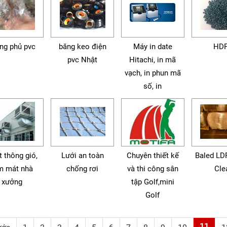
ng phủ pvc
băng keo điện
Máy in date
HD
pvc Nhật
Hitachi, in mã
vạch, in phun mã
số, in
t thông gió,
Lưới an toàn
Chuyên thiết kế
Baled LD
m mát nhà
chống rơi
và thi công sân
Cle
xưởng
tập Golf,mini
Golf
11