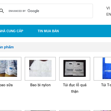
VI
E
NHÀ CUNG CẤP
TIN MUA BÁN
ản phẩm
bao sữa
Bao bì nylon
Túi đục lỗ quả
Túi T-
thận