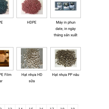
PE
HDPE
Máy in phun
date, in ngày
tháng sản xuất
PE Film
Hạt nhựa HD
Hạt nhựa PP nâu
ar
sữa