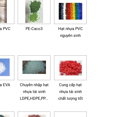
ựa PVC
PE-Caco3
Hạt nhựa PVC
nguyên sinh
a EVA
Chuyên nhập hạt
Cung cấp hạt
nhựa tái sinh
nhựa tái sinh
LDPE,HDPE,PP...
chất lượng tốt