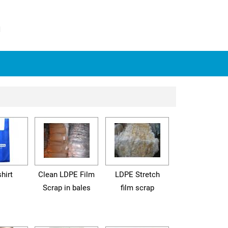
N
shirt
Clean LDPE Film
LDPE Stretch
Scrap in bales
film scrap