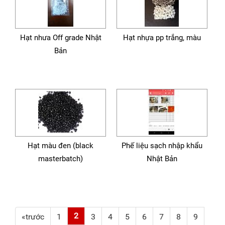
Hạt nhưa Off grade Nhật
Hạt nhựa pp trắng, màu
Bản
Hạt màu đen (black
Phế liệu sạch nhập khẩu
masterbatch)
Nhật Bản
2
«trước
1
3
4
5
6
7
8
9